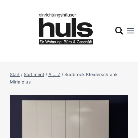
Zum
Inhalt
springen
Start
/
Sortiment
/
A … Z
/
Sudbrock Kleiderschrank
Miria plus