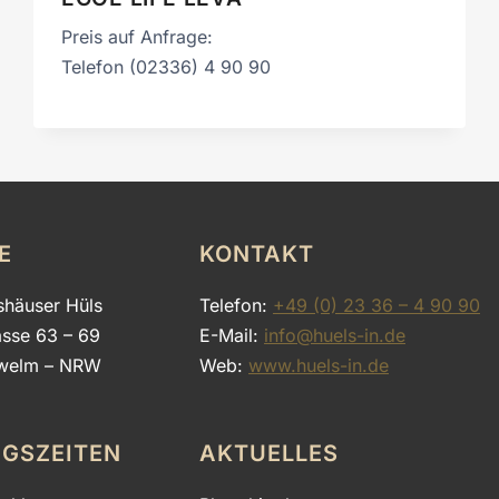
Preis auf Anfrage:
Telefon (02336) 4 90 90
E
KONTAKT
shäuser Hüls
Telefon:
+49 (0) 23 36 – 4 90 90
asse 63 – 69
E-Mail:
info@huels-in.de
welm – NRW
Web:
www.huels-in.de
GSZEITEN
AKTUELLES