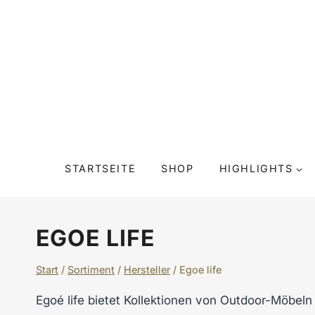
Zum
Inhalt
springen
STARTSEITE
SHOP
HIGHLIGHTS
EGOE LIFE
Start
/
Sortiment
/
Hersteller
/
Egoe life
Egoé life bietet Kollektionen von Outdoor-Möbe