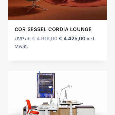
COR SESSEL CORDIA LOUNGE
Ursprünglicher
Aktueller
€
4.916,00
€
4.425,00
UVP ab
inkl.
Preis
Preis
MwSt.
war:
ist:
€ 4.916,00
€ 4.425,00.