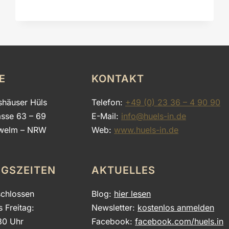
E
KONTAKT
shäuser Hüls
Telefon:
+49 (0) 23 36 – 4 90 90
asse 63 – 69
E-Mail:
info@huels-in.de
welm – NRW
Web:
www.huels-in.de
GSZEITEN
AKTUELLES
chlossen
Blog:
hier lesen
s Freitag:
Newsletter:
kostenlos anmelden
30 Uhr
Facebook:
facebook.com/huels.in