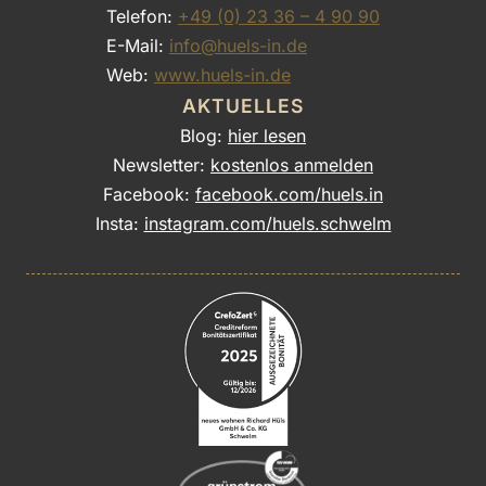
Telefon:
+49 (0) 23 36 – 4 90 90
E-Mail:
info@huels-in.de
Web:
www.huels-in.de
AKTUELLES
Blog:
hier lesen
Newsletter:
kostenlos anmelden
Facebook:
facebook.com/huels.in
Insta:
instagram.com/huels.schwelm