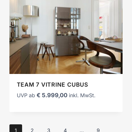
TEAM 7 VITRINE CUBUS
€
5.999,00
UVP ab
inkl. MwSt.
1
2
3
4
…
9