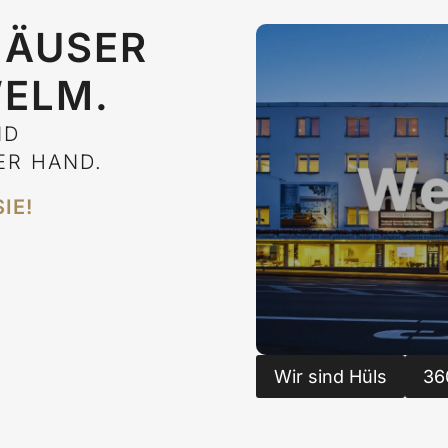
HÄUSER
WELM.
ND
ER HAND.
IE!
Wir sind Hüls
36