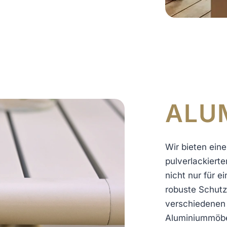
ALU
Wir bieten ein
pulverlackiert
nicht nur für e
robuste Schutz
verschiedenen s
Aluminiummöbel