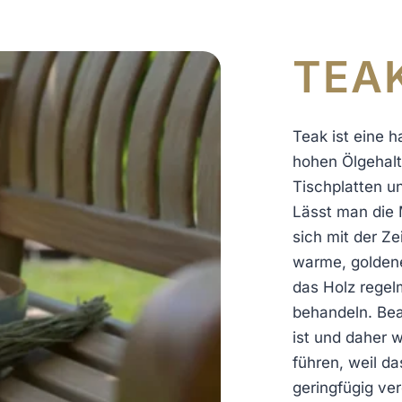
TEA
Teak ist eine h
hohen Ölgehalt
Tischplatten u
Lässt man die 
sich mit der Ze
warme, goldene
das Holz regel
behandeln. Bea
ist und daher w
führen, weil d
geringfügig ve