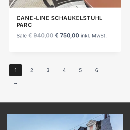
CANE-LINE SCHAUKELSTUHL
PARC
Ursprünglicher
Aktueller
€
940,00
€
750,00
Sale
inkl. MwSt.
Preis
Preis
war:
ist:
€ 940,00
€ 750,00.
1
2
3
4
5
6
→