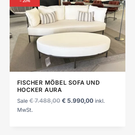
– 20%
FISCHER MÖBEL SOFA UND
HOCKER AURA
Ursprünglicher
Aktueller
€
7.488,00
€
5.990,00
Sale
inkl.
Preis
Preis
MwSt.
war:
ist:
€ 7.488,00
€ 5.990,00.