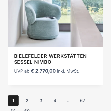
BIELEFELDER WERKSTÄTTEN
SESSEL NIMBO
€
2.770,00
UVP ab
inkl. MwSt.
1
2
3
4
…
67