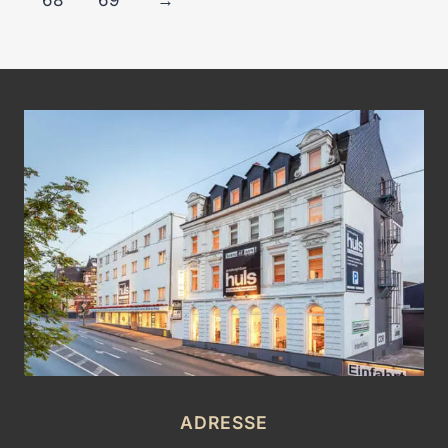
68
69
→
ADRESSE