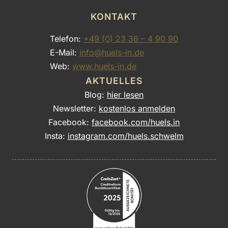
KONTAKT
Telefon:
+49 (0) 23 36 – 4 90 90
E-Mail:
info@huels-in.de
Web:
www.huels-in.de
AKTUELLES
Blog:
hier lesen
Newsletter:
kostenlos anmelden
Facebook:
facebook.com/huels.in
Insta:
instagram.com/huels.schwelm