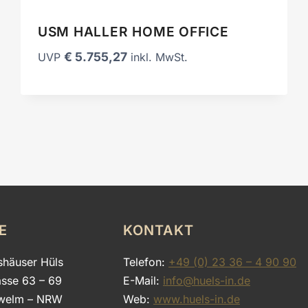
USM HALLER HOME OFFICE
€
5.755,27
UVP
inkl. MwSt.
E
KONTAKT
shäuser Hüls
Telefon:
+49 (0) 23 36 – 4 90 90
asse 63 – 69
E-Mail:
info@huels-in.de
welm – NRW
Web:
www.huels-in.de