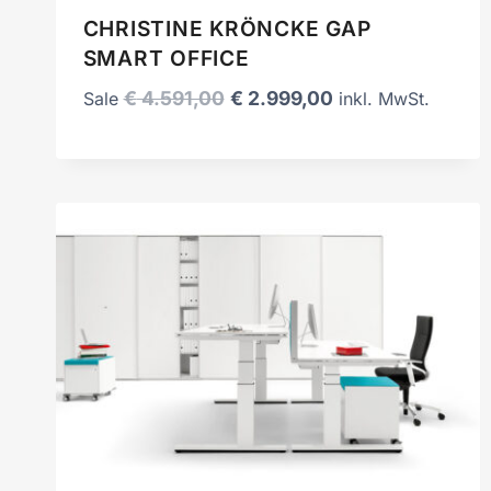
CHRISTINE KRÖNCKE GAP
SMART OFFICE
Ursprünglicher
Aktueller
€
4.591,00
€
2.999,00
Sale
inkl. MwSt.
Preis
Preis
war:
ist:
€ 4.591,00
€ 2.999,00.