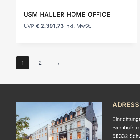
USM HALLER HOME OFFICE
€
2.391,73
UVP
inkl. MwSt.
1
2
→
ADRESS
Einrichtung
Bahnhofstr
58332 Sch