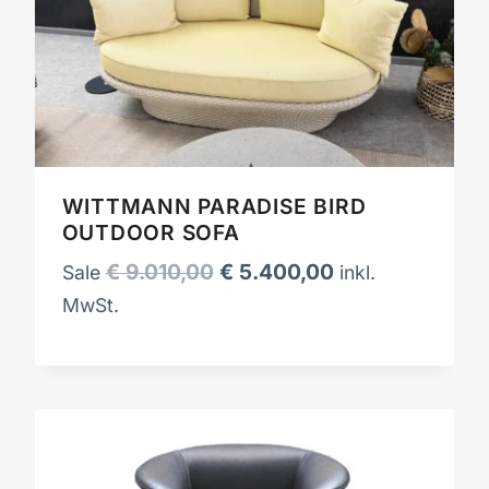
WITTMANN PARADISE BIRD
OUTDOOR SOFA
Ursprünglicher
Aktueller
€
9.010,00
€
5.400,00
Sale
inkl.
Preis
Preis
MwSt.
war:
ist:
€ 9.010,00
€ 5.400,00.