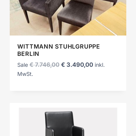
WITTMANN STUHLGRUPPE
BERLIN
Ursprünglicher
Aktueller
€
7.746,00
€
3.490,00
Sale
inkl.
Preis
Preis
MwSt.
war:
ist:
€ 7.746,00
€ 3.490,00.