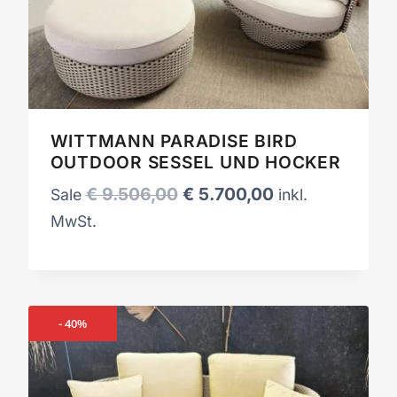
WITTMANN PARADISE BIRD
OUTDOOR SESSEL UND HOCKER
Ursprünglicher
Aktueller
€
9.506,00
€
5.700,00
Sale
inkl.
Preis
Preis
MwSt.
war:
ist:
€ 9.506,00
€ 5.700,00.
- 40%