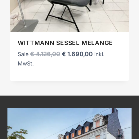
WITTMANN SESSEL MELANGE
Ursprünglicher
Aktueller
€
4.126,00
€
1.690,00
Sale
inkl.
Preis
Preis
MwSt.
war:
ist:
€ 4.126,00
€ 1.690,00.