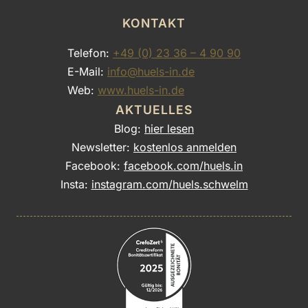
KONTAKT
Telefon:
+49 (0) 23 36 – 4 90 90
E-Mail:
info@huels-in.de
Web:
www.huels-in.de
AKTUELLES
Blog:
hier lesen
Newsletter:
kostenlos anmelden
Facebook:
facebook.com/huels.in
Insta:
instagram.com/huels.schwelm