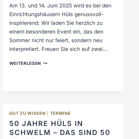
Am 13. und 14. Juni 2025 wird es bei den
Einrichtungshäusern Hüls genussvoll-
inspirierend: Wir laden Sie herzlich zu
einem besonderen Event ein, das den
Sommer nicht nur feiert, sondern neu
interpretiert. Freuen Sie sich auf zwei…
S
WEITERLESEN
U
M
M
E
R
V
I
GUT ZU WISSEN
|
TERMINE
B
50 JAHRE HÜLS IN
E
SCHWELM – DAS SIND 50
S