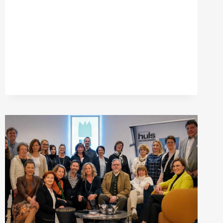
H
Ü
L
S
I
N
S
C
H
W
E
L
M
–
D
A
S
S
I
N