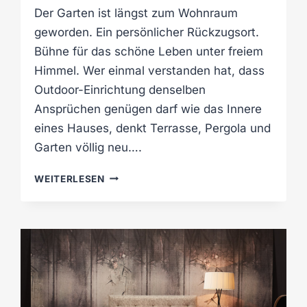
Der Garten ist längst zum Wohnraum
geworden. Ein persönlicher Rückzugsort.
Bühne für das schöne Leben unter freiem
Himmel. Wer einmal verstanden hat, dass
Outdoor-Einrichtung denselben
Ansprüchen genügen darf wie das Innere
eines Hauses, denkt Terrasse, Pergola und
Garten völlig neu….
S
WEITERLESEN
O
M
M
E
R
-
E
V