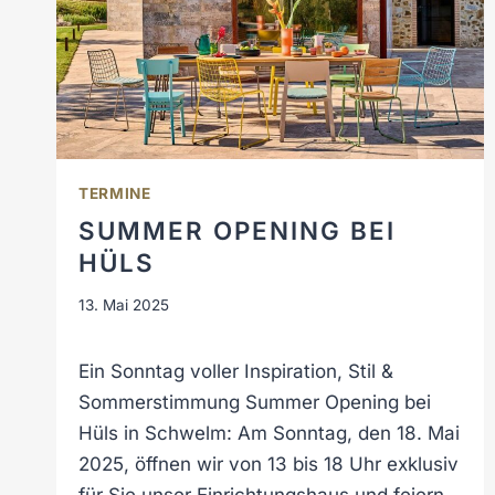
:
D
E
S
I
G
N
TERMINE
T
R
SUMMER OPENING BEI
I
HÜLS
F
F
13. Mai 2025
T
G
Ein Sonntag voller Inspiration, Stil &
A
R
Sommerstimmung Summer Opening bei
T
Hüls in Schwelm: Am Sonntag, den 18. Mai
E
2025, öffnen wir von 13 bis 18 Uhr exklusiv
N