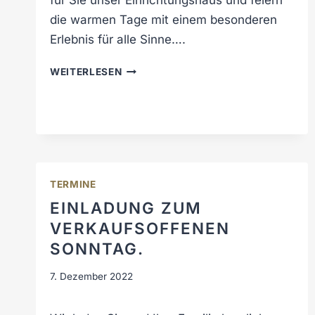
für Sie unser Einrichtungshaus und feiern
die warmen Tage mit einem besonderen
Erlebnis für alle Sinne….
S
WEITERLESEN
U
M
M
E
R
O
P
TERMINE
E
EINLADUNG ZUM
N
VERKAUFSOFFENEN
I
SONNTAG.
N
G
7. Dezember 2022
B
E
I