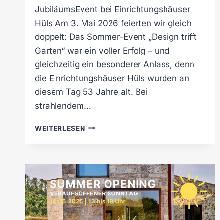
JubiläumsEvent bei Einrichtungshäuser
Hüls Am 3. Mai 2026 feierten wir gleich
doppelt: Das Sommer-Event „Design trifft
Garten“ war ein voller Erfolg – und
gleichzeitig ein besonderer Anlass, denn
die Einrichtungshäuser Hüls wurden an
diesem Tag 53 Jahre alt. Bei
strahlendem…
R
WEITERLESEN
Ü
C
K
B
L
I
C
K