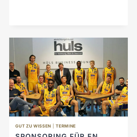
O
N
A
L
F
R
E
D
K
A
P
R
A
L
GUT ZU WISSEN
|
TERMINE
SPONSORING FÜR EN