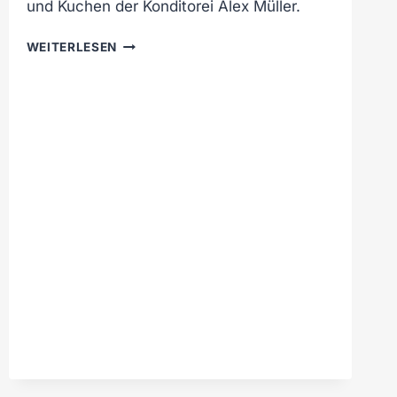
und Kuchen der Konditorei Alex Müller.
V
WEITERLESEN
E
R
K
A
U
F
S
O
F
F
E
N
E
R
S
O
N