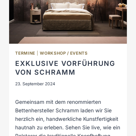
E
N
T
:
D
E
S
TERMINE
|
WORKSHOP / EVENTS
I
G
EXKLUSIVE VORFÜHRUNG
N
VON SCHRAMM
T
R
23. September 2024
I
F
Gemeinsam mit dem renommierten
F
T
Bettenhersteller Schramm laden wir Sie
G
herzlich ein, handwerkliche Kunstfertigkeit
A
hautnah zu erleben. Sehen Sie live, wie ein
R