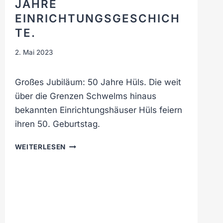
JAHRE
B
E
EINRICHTUNGSGESCHICH
I
TE.
H
Ü
2. Mai 2023
L
S
Großes Jubiläum: 50 Jahre Hüls. Die weit
über die Grenzen Schwelms hinaus
bekannten Einrichtungshäuser Hüls feiern
ihren 50. Geburtstag.
5
WEITERLESEN
0
J
A
H
R
E