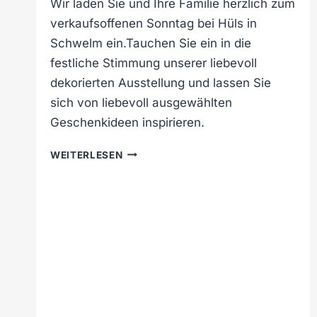
Wir laden Sie und Ihre Familie herzlich zum
H
verkaufsoffenen Sonntag bei Hüls in
Ü
Schwelm ein.Tauchen Sie ein in die
L
S
festliche Stimmung unserer liebevoll
dekorierten Ausstellung und lassen Sie
sich von liebevoll ausgewählten
Geschenkideen inspirieren.
E
WEITERLESEN
I
N
L
A
D
U
N
G
Z
U