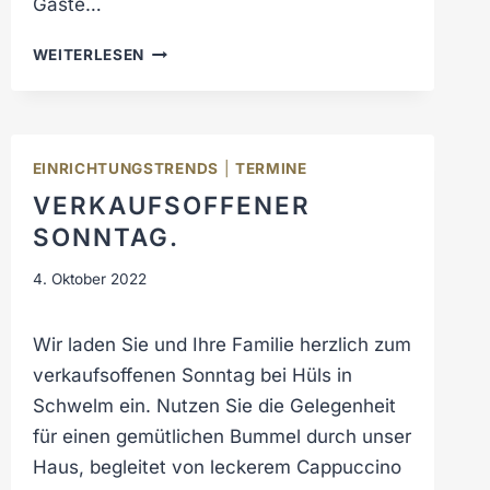
Gäste…
S
G
F
WEITERLESEN
E
R
S
Ü
C
H
H
L
I
EINRICHTUNGSTRENDS
|
TERMINE
I
C
VERKAUFSOFFENER
N
H
G
SONNTAG.
T
S
E
E
4. Oktober 2022
.
R
W
Wir laden Sie und Ihre Familie herzlich zum
A
verkaufsoffenen Sonntag bei Hüls in
C
H
Schwelm ein. Nutzen Sie die Gelegenheit
E
für einen gemütlichen Bummel durch unser
N
Haus, begleitet von leckerem Cappuccino