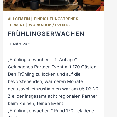
D
5
0
ALLGEMEIN
|
EINRICHTUNGSTRENDS
|
J
TERMINE
|
WORKSHOP / EVENTS
A
FRÜHLINGSERWACHEN
H
R
11. März 2020
E
E
I
„Frühlingserwachen – 1. Auflage“ –
N
Gelungenes Partner-Event mit 170 Gästen.
R
Den Frühling zu locken und auf die
I
bevorstehenden, wärmeren Monate
C
H
genussvoll einzustimmen war am 05.03.20
T
Ziel der insgesamt acht regionalen Partner
U
beim kleinen, feinen Event
N
„Frühlingserwachen.“ Rund 170 geladene
G