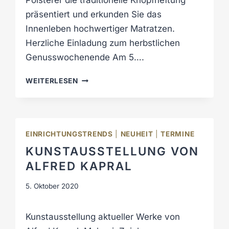
Polsterer die traditionelle Knopfheftung
T
präsentiert und erkunden Sie das
E
N
Innenleben hochwertiger Matratzen.
.
Herzliche Einladung zum herbstlichen
Genusswochenende Am 5….
E
WEITERLESEN
X
K
L
U
EINRICHTUNGSTRENDS
|
NEUHEIT
|
TERMINE
S
KUNSTAUSSTELLUNG VON
I
V
ALFRED KAPRAL
E
V
5. Oktober 2020
O
R
Kunstausstellung aktueller Werke von
F