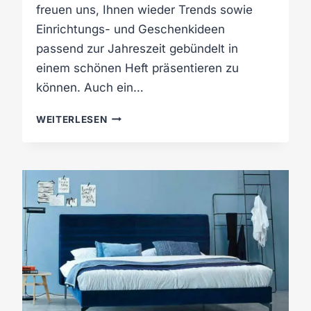
freuen uns, Ihnen wieder Trends sowie
Einrichtungs- und Geschenkideen
passend zur Jahreszeit gebündelt in
einem schönen Heft präsentieren zu
können. Auch ein…
H
WEITERLESEN
Ü
L
S
M
A
G
A
Z
I
N
„
Q