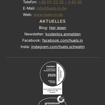
Telefon:
+49 (0) 23 36 – 4 90 90
E-Mail:
info@huels-in.de
Web:
www.huels-in.de
AKTUELLES
Blog:
hier lesen
Newsletter:
kostenlos anmelden
Facebook:
facebook.com/huels.in
Insta:
instagram.com/huels.schwelm