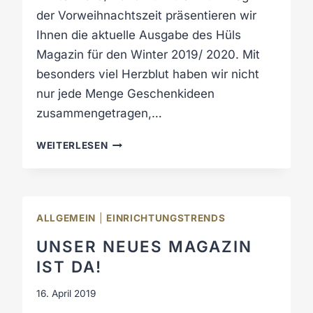
der Vorweihnachtszeit präsentieren wir
Ihnen die aktuelle Ausgabe des Hüls
Magazin für den Winter 2019/ 2020. Mit
besonders viel Herzblut haben wir nicht
nur jede Menge Geschenkideen
zusammengetragen,…
D
WEITERLESEN
A
S
H
Ü
ALLGEMEIN
|
EINRICHTUNGSTRENDS
L
S
UNSER NEUES MAGAZIN
M
IST DA!
A
G
16. April 2019
A