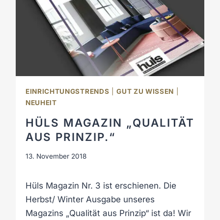
E
S
M
A
G
A
Z
I
EINRICHTUNGSTRENDS
|
GUT ZU WISSEN
|
N
NEUHEIT
I
S
HÜLS MAGAZIN „QUALITÄT
T
AUS PRINZIP.“
D
A
13. November 2018
!
Hüls Magazin Nr. 3 ist erschienen. Die
Herbst/ Winter Ausgabe unseres
Magazins „Qualität aus Prinzip“ ist da! Wir