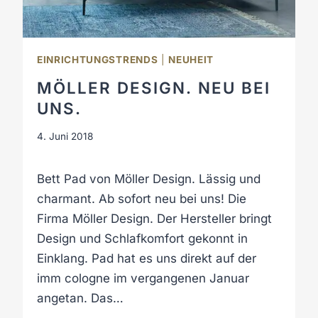
U
A
L
EINRICHTUNGSTRENDS
|
NEUHEIT
I
T
MÖLLER DESIGN. NEU BEI
Ä
UNS.
T
A
4. Juni 2018
U
S
P
Bett Pad von Möller Design. Lässig und
R
charmant. Ab sofort neu bei uns! Die
I
Firma Möller Design. Der Hersteller bringt
N
Design und Schlafkomfort gekonnt in
Z
Einklang. Pad hat es uns direkt auf der
I
P
imm cologne im vergangenen Januar
.
angetan. Das…
“