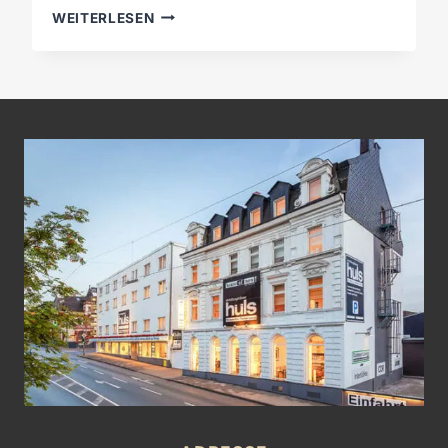
M
WEITERLESEN
Ö
L
L
E
R
D
E
S
I
G
N
.
N
E
U
B
E
I