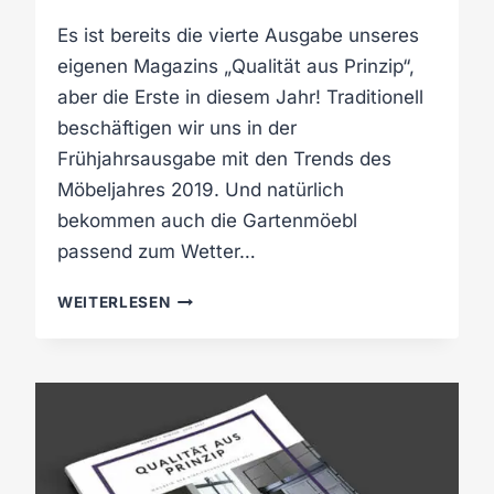
Z
Es ist bereits die vierte Ausgabe unseres
I
N
eigenen Magazins „Qualität aus Prinzip“,
W
aber die Erste in diesem Jahr! Traditionell
I
beschäftigen wir uns in der
N
Frühjahrsausgabe mit den Trends des
T
E
Möbeljahres 2019. Und natürlich
R
bekommen auch die Gartenmöebl
2
passend zum Wetter…
0
1
U
WEITERLESEN
9
N
/
S
2
E
0
R
2
N
0
E
U