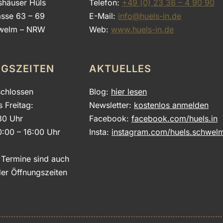
shäuser Hüls
Telefon:
+49 (0) 23 36 – 4 90 90
asse 63 – 69
E-Mail:
info@huels-in.de
welm – NRW
Web:
www.huels-in.de
GSZEITEN
AKTUELLES
chlossen
Blog:
hier lesen
s Freitag:
Newsletter:
kostenlos anmelden
30 Uhr
Facebook:
facebook.com/huels.in
0:00 – 16:00 Uhr
Insta:
instagram.com/huels.schwel
e Termine sind auch
er Öffnungszeiten