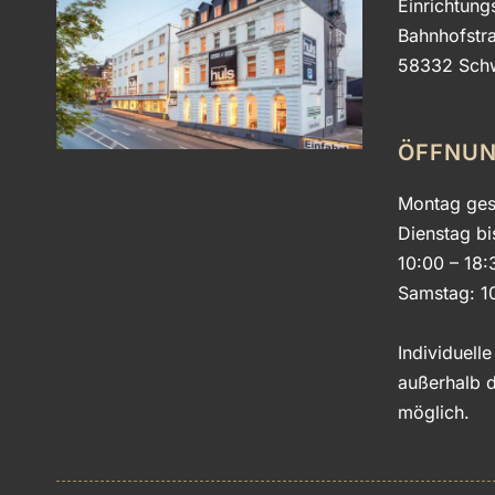
Einrichtung
A
Bahnhofstr
–
58332 Sch
D
I
E
G
ÖFFNUN
R
O
Montag ges
SS
Dienstag bi
E
10:00 – 18:
V
Samstag: 1
I
E
L
Individuell
F
außerhalb d
A
möglich.
L
T