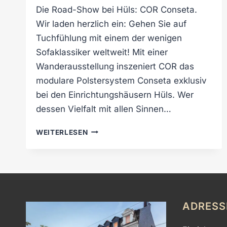
Die Road-Show bei Hüls: COR Conseta.
Wir laden herzlich ein: Gehen Sie auf
Tuchfühlung mit einem der wenigen
Sofaklassiker weltweit! Mit einer
Wanderausstellung inszeniert COR das
modulare Polstersystem Conseta exklusiv
bei den Einrichtungshäusern Hüls. Wer
dessen Vielfalt mit allen Sinnen…
C
WEITERLESEN
O
R
C
O
N
S
ADRESS
E
T