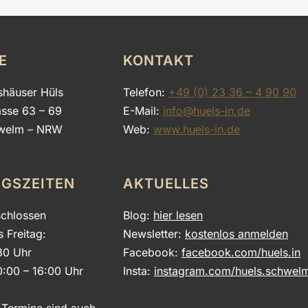
E
KONTAKT
shäuser Hüls
Telefon:
+49 (0) 23 36 – 4 90 90
asse 63 – 69
E-Mail:
info@huels-in.de
welm – NRW
Web:
www.huels-in.de
GSZEITEN
AKTUELLES
chlossen
Blog:
hier lesen
s Freitag:
Newsletter:
kostenlos anmelden
30 Uhr
Facebook:
facebook.com/huels.in
0:00 – 16:00 Uhr
Insta:
instagram.com/huels.schwel
e Termine sind auch