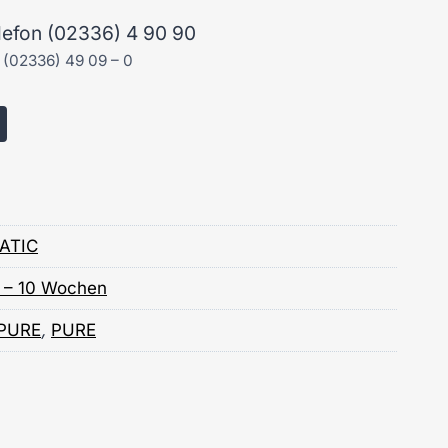
elefon (02336) 4 90 90
n (02336) 49 09 – 0
ATIC
8 – 10 Wochen
PURE
,
PURE