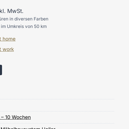
nkl. MwSt.
üren in diversen Farben
g im Umkreis von 50 km
at home
t work
8 – 10 Wochen