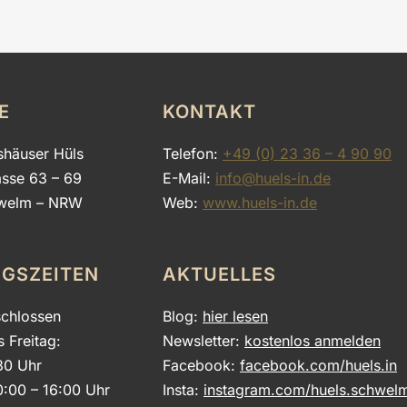
E
KONTAKT
shäuser Hüls
Telefon:
+49 (0) 23 36 – 4 90 90
asse 63 – 69
E-Mail:
info@huels-in.de
welm – NRW
Web:
www.huels-in.de
GSZEITEN
AKTUELLES
chlossen
Blog:
hier lesen
s Freitag:
Newsletter:
kostenlos anmelden
30 Uhr
Facebook:
facebook.com/huels.in
0:00 – 16:00 Uhr
Insta:
instagram.com/huels.schwel