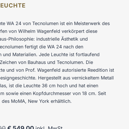
LEUCHTE
hte WA 24 von Tecnolumen ist ein Meisterwerk des
fen von Wilhelm Wagenfeld verkörpert diese
us-Philosophie: industrielle Ästhetik und
 Tecnolumen fertigt die WA 24 nach den
 und Materialien. Jede Leuchte ist fortlaufend
e Zeichen von Bauhaus und Tecnolumen. Die
te und von Prof. Wagenfeld autorisierte Reedition ist
esigngeschichte. Hergestellt aus vernickeltem Metall
s, ist die Leuchte 36 cm hoch und hat einen
m sowie einen Kopfdurchmesser von 18 cm. Seit
p des MoMA, New York erhältlich.
U
A
00
€
549,00
inkl. MwSt.