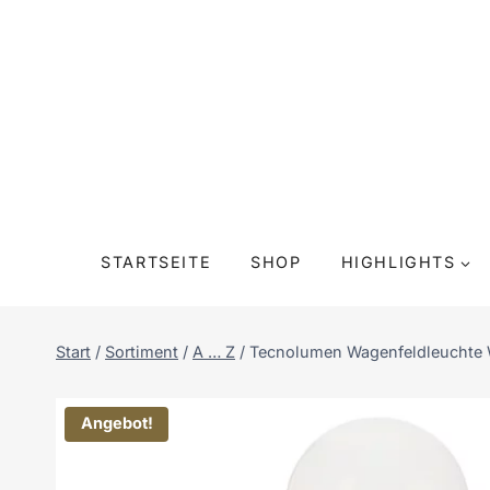
Zum
Inhalt
springen
STARTSEITE
SHOP
HIGHLIGHTS
Start
/
Sortiment
/
A … Z
/
Tecnolumen Wagenfeldleuchte
Angebot!