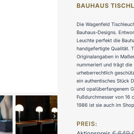
BAUHAUS TISCH
Die Wagenfeld Tischleuc
Bauhaus-Designs. Entwor
Leuchte perfekt die Bauha
handgefertigte Qualität.
Originalangaben in Maßen
nummeriert und trägt di
urheberrechtlich geschütz
ein authentisches Stück D
und opalüberfangenem Gla
Fußdurchmesser von 16 c
1986 ist sie auch im Sho
PREIS:
€
649,
Aktionspreis