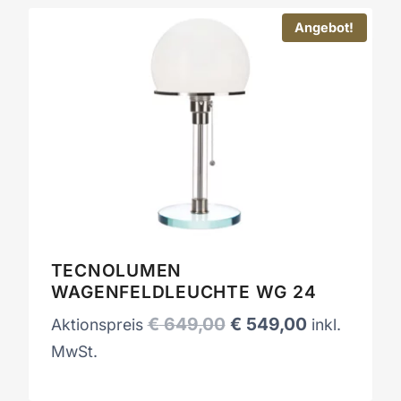
Angebot!
TECNOLUMEN
WAGENFELDLEUCHTE WG 24
Ursprünglicher
Aktueller
€
649,00
€
549,00
Aktionspreis
inkl.
Preis
Preis
MwSt.
war:
ist:
€ 649,00
€ 549,00.