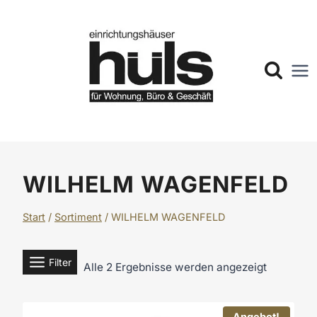
Zum
Inhalt
springen
WILHELM WAGENFELD
Start
/
Sortiment
/
WILHELM WAGENFELD
Filter
Alle 2 Ergebnisse werden angezeigt