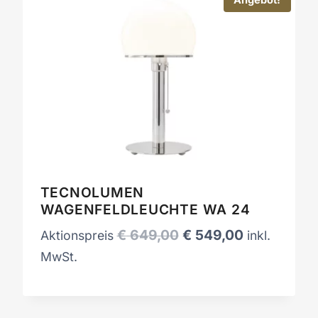
Angebot!
TECNOLUMEN
WAGENFELDLEUCHTE WA 24
Ursprünglicher
Aktueller
€
649,00
€
549,00
Aktionspreis
inkl.
Preis
Preis
MwSt.
war:
ist:
€ 649,00
€ 549,00.