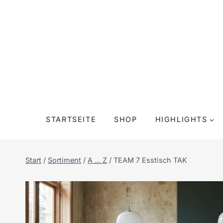
Zum
Inhalt
springen
STARTSEITE
SHOP
HIGHLIGHTS
Start
/
Sortiment
/
A … Z
/
TEAM 7 Esstisch TAK