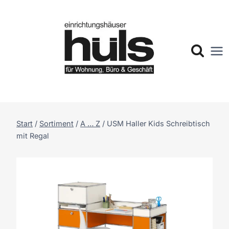
Zum
Inhalt
springen
Start
/
Sortiment
/
A … Z
/
USM Haller Kids Schreibtisch
mit Regal