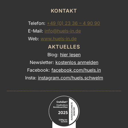
KONTAKT
Telefon:
+49 (0) 23 36 – 4 90 90
E-Mail:
info@huels-in.de
Web:
www.huels-in.de
AKTUELLES
Blog:
hier lesen
Newsletter:
kostenlos anmelden
Facebook:
facebook.com/huels.in
Insta:
instagram.com/huels.schwelm