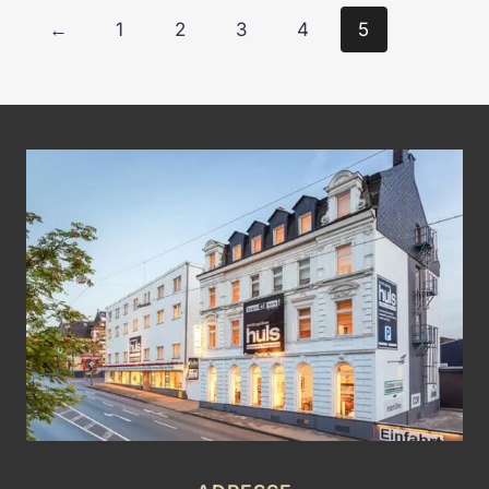
←
1
2
3
4
5