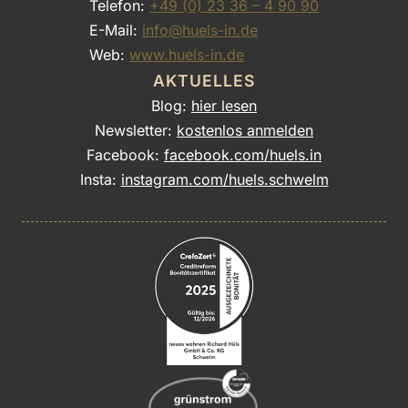
Telefon:
+49 (0) 23 36 – 4 90 90
E-Mail:
info@huels-in.de
Web:
www.huels-in.de
AKTUELLES
Blog:
hier lesen
Newsletter:
kostenlos anmelden
Facebook:
facebook.com/huels.in
Insta:
instagram.com/huels.schwelm