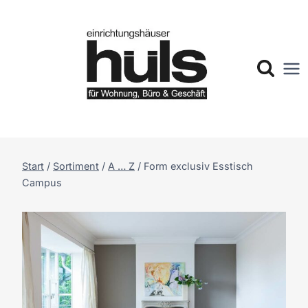
Zum
Inhalt
springen
Start
/
Sortiment
/
A … Z
/
Form exclusiv Esstisch
Campus