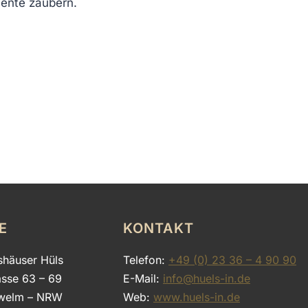
iente zaubern.
E
KONTAKT
shäuser Hüls
Telefon:
+49 (0) 23 36 – 4 90 90
asse 63 – 69
E-Mail:
info@huels-in.de
welm – NRW
Web:
www.huels-in.de