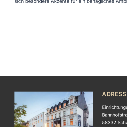
sich besondere Akzente für ein behagliches Amb
ADRESS
Einrichtung
Bahnhofstr
58332 Sch