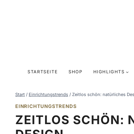
Zum
Inhalt
springen
STARTSEITE
SHOP
HIGHLIGHTS
Start
/
Einrichtungstrends
/
Zeitlos schön: natürliches De
EINRICHTUNGSTRENDS
ZEITLOS SCHÖN: 