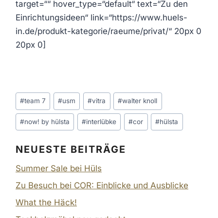
target=““ hover_type=“default“ text=“Zu den
Einrichtungsideen“ link=“https://www.huels-
in.de/produkt-kategorie/raeume/privat/“ 20px 0
20px 0]
Schlagworte:
#
team 7
#
usm
#
vitra
#
walter knoll
#
now! by hülsta
#
interlübke
#
cor
#
hülsta
NEUESTE BEITRÄGE
Summer Sale bei Hüls
Zu Besuch bei COR: Einblicke und Ausblicke
What the Häck!