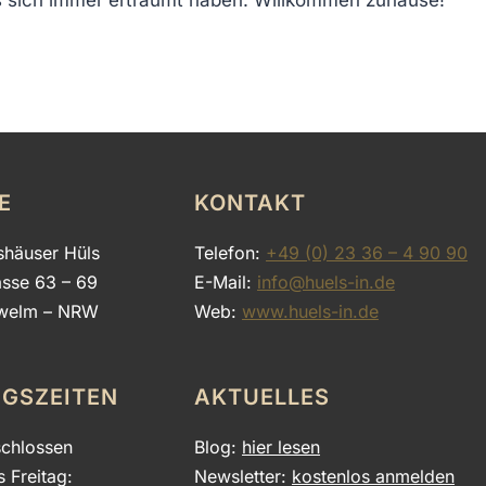
E
KONTAKT
shäuser Hüls
Telefon:
+49 (0) 23 36 – 4 90 90
asse 63 – 69
E-Mail:
info@huels-in.de
welm – NRW
Web:
www.huels-in.de
GSZEITEN
AKTUELLES
chlossen
Blog:
hier lesen
s Freitag:
Newsletter:
kostenlos anmelden