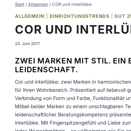
Start
/
Allgemein
/
COR und interlübke
ALLGEMEIN
|
EINRICHTUNGSTRENDS
|
GUT Z
COR UND INTERL
23. Juni 2017
ZWEI MARKEN MIT STIL. EIN
LEIDENSCHAFT.
Cor und interlübke: zwei Marken in harmonischen
für Ihren Wohnbereich. Präsentiert auf liebevoll 
Verbindung von Form und Farbe, Funktionalität un
Möbel beider Marken zu einem unschlagbaren Tea
leidenschaftlicher Beratungskompetenz präsentier
interlübke. Mit Fingerspitzengefühl und Liebe zu
jedes Wunschmöbels – so vollkommen wie Sie es