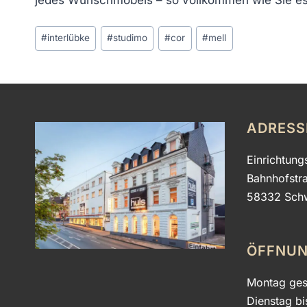
Schlagworte:
#
interlübke
#
studimo
#
cor
#
mell
ADRESS
Einrichtung
Bahnhofstr
58332 Sch
ÖFFNUN
Montag ges
Dienstag bi