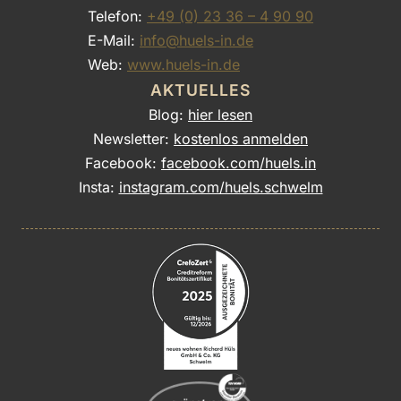
Telefon:
+49 (0) 23 36 – 4 90 90
E-Mail:
info@huels-in.de
Web:
www.huels-in.de
AKTUELLES
Blog:
hier lesen
Newsletter:
kostenlos anmelden
Facebook:
facebook.com/huels.in
Insta:
instagram.com/huels.schwelm