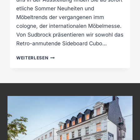
etliche Sommer Neuheiten und
Möbeltrends der vergangenen imm
cologne, der internationalen Möbelmesse.
Von Sudbrock präsentieren wir sowohl das
Retro-anmutende Sideboard Cubo…
N
WEITERLESEN
E
U
H
E
I
T
E
N
I
N
D