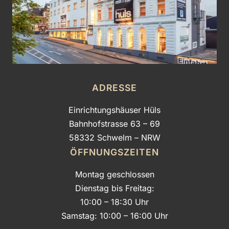
E
R
A
U
S
S
T
E
ADRESSE
L
Einrichtungshäuser Hüls
L
U
Bahnhofstrasse 63 – 69
N
58332 Schwelm – NRW
G
ÖFFNUNGSZEITEN
Montag geschlossen
Dienstag bis Freitag:
10:00 – 18:30 Uhr
Samstag: 10:00 – 16:00 Uhr