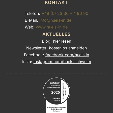
KONTAKT
Telefon:
+49 (0) 23 36 – 4 90 90
E-Mail:
info@huels-in.de
Web:
www.huels-in.de
AKTUELLES
Blog:
hier lesen
Newsletter:
kostenlos anmelden
Facebook:
facebook.com/huels.in
Insta:
instagram.com/huels.schwelm