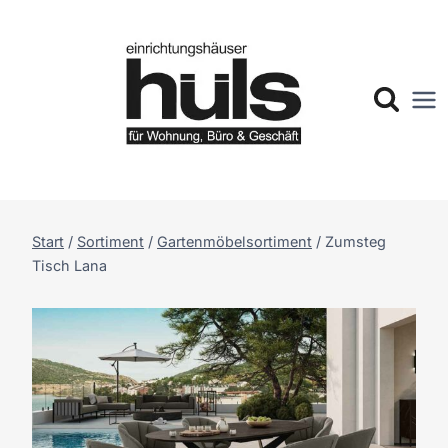
Zum
Inhalt
springen
Start
/
Sortiment
/
Gartenmöbelsortiment
/
Zumsteg
Tisch Lana