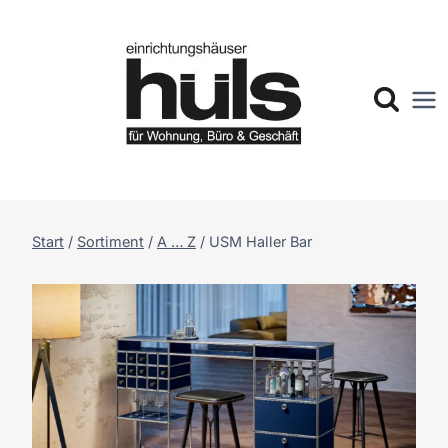
Zum
Inhalt
springen
Start
/
Sortiment
/
A … Z
/
USM Haller Bar