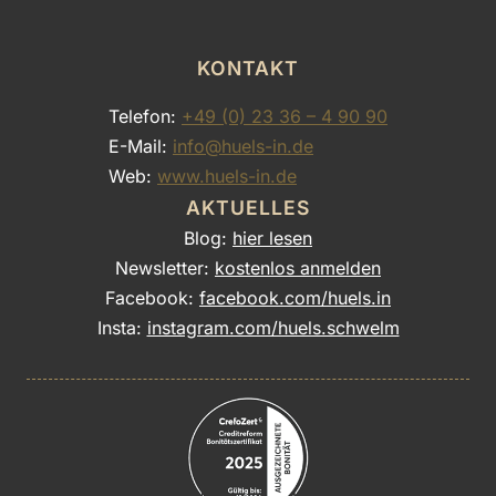
KONTAKT
Telefon:
+49 (0) 23 36 – 4 90 90
E-Mail:
info@huels-in.de
Web:
www.huels-in.de
AKTUELLES
Blog:
hier lesen
Newsletter:
kostenlos anmelden
Facebook:
facebook.com/huels.in
Insta:
instagram.com/huels.schwelm