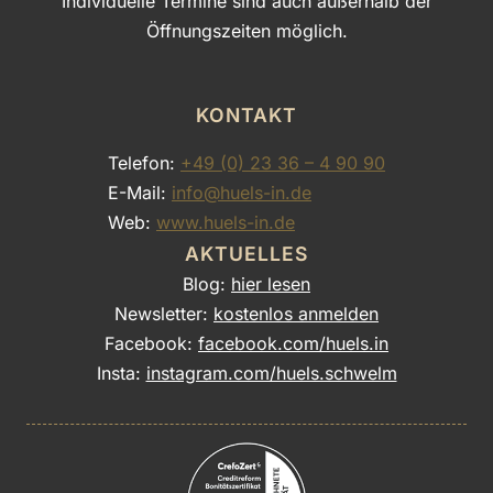
Individuelle Termine sind auch außerhalb der
Öffnungszeiten möglich.
KONTAKT
Telefon:
+49 (0) 23 36 – 4 90 90
E-Mail:
info@huels-in.de
Web:
www.huels-in.de
AKTUELLES
Blog:
hier lesen
Newsletter:
kostenlos anmelden
Facebook:
facebook.com/huels.in
Insta:
instagram.com/huels.schwelm