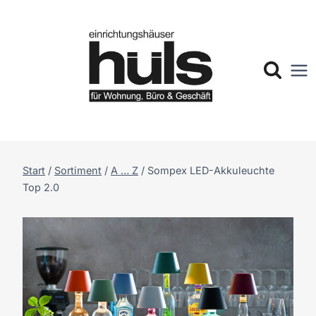
Zum
Inhalt
springen
Start
/
Sortiment
/
A … Z
/
Sompex LED-Akkuleuchte
Top 2.0