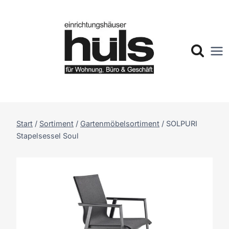
Zum
Inhalt
springen
Start
/
Sortiment
/
Gartenmöbelsortiment
/
SOLPURI
Stapelsessel Soul