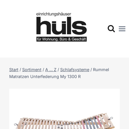
Zum
Inhalt
springen
Start
/
Sortiment
/
A … Z
/
Schlafsysteme
/
Rummel
Matratzen Unterfederung My 1300 R