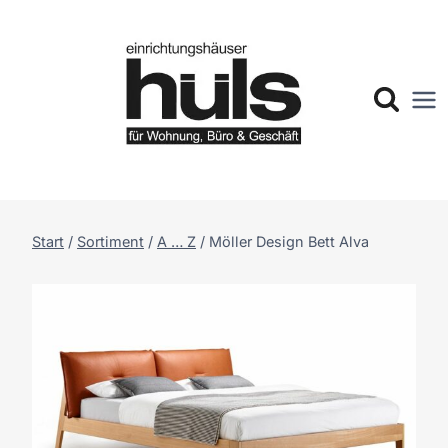
Zum
Inhalt
springen
Start
/
Sortiment
/
A … Z
/
Möller Design Bett Alva