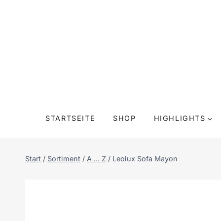
Zum
Inhalt
springen
STARTSEITE
SHOP
HIGHLIGHTS
Start
/
Sortiment
/
A … Z
/
Leolux Sofa Mayon