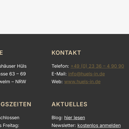
E
KONTAKT
shäuser Hüls
Telefon:
+49 (0) 23 36 – 4 90 90
asse 63 – 69
E-Mail:
info@huels-in.de
welm – NRW
Web:
www.huels-in.de
GSZEITEN
AKTUELLES
chlossen
Blog:
hier lesen
s Freitag:
Newsletter:
kostenlos anmelden