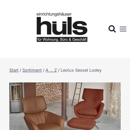
Zum
Inhalt
springen
Start
/
Sortiment
/
A … Z
/
Leolux Sessel Lodey