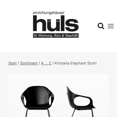
Zum
Inhalt
springen
Start
/
Sortiment
/
A … Z
/
Kristalia Elephant Stuhl