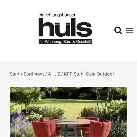
Zum
Inhalt
springen
Start
/
Sortiment
/
A … Z
/
KFF Stuhl Gaia Outdoor