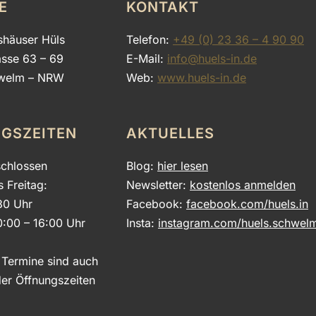
E
KONTAKT
shäuser Hüls
Telefon:
+49 (0) 23 36 – 4 90 90
asse 63 – 69
E-Mail:
info@huels-in.de
welm – NRW
Web:
www.huels-in.de
GSZEITEN
AKTUELLES
chlossen
Blog:
hier lesen
s Freitag:
Newsletter:
kostenlos anmelden
30 Uhr
Facebook:
facebook.com/huels.in
0:00 – 16:00 Uhr
Insta:
instagram.com/huels.schwel
e Termine sind auch
er Öffnungszeiten