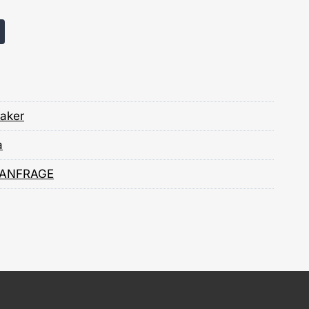
naker
a
 ANFRAGE