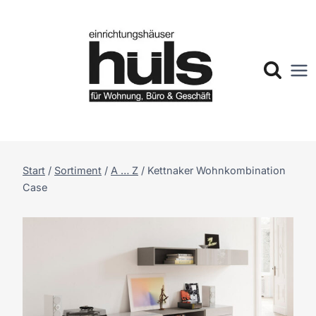
Zum
Inhalt
springen
Start
/
Sortiment
/
A … Z
/
Kettnaker Wohnkombination
Case