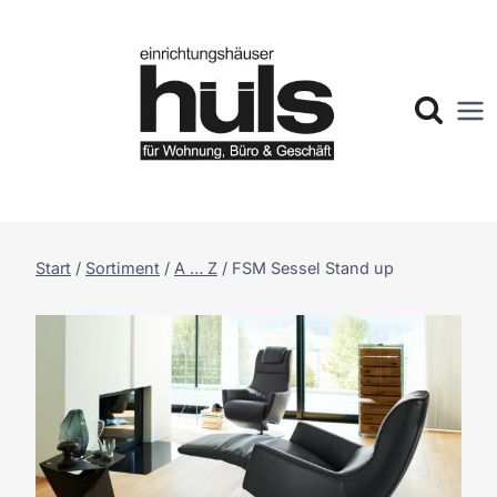
Zum
Inhalt
springen
Start
/
Sortiment
/
A … Z
/
FSM Sessel Stand up