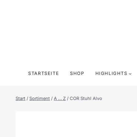
Zum
Inhalt
springen
STARTSEITE
SHOP
HIGHLIGHTS
Start
/
Sortiment
/
A … Z
/
COR Stuhl Alvo