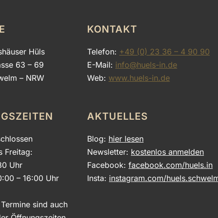
E
KONTAKT
shäuser Hüls
Telefon:
+49 (0) 23 36 – 4 90 90
asse 63 – 69
E-Mail:
info@huels-in.de
welm – NRW
Web:
www.huels-in.de
GSZEITEN
AKTUELLES
chlossen
Blog:
hier lesen
s Freitag:
Newsletter:
kostenlos anmelden
30 Uhr
Facebook:
facebook.com/huels.in
0:00 – 16:00 Uhr
Insta:
instagram.com/huels.schwel
e Termine sind auch
er Öffnungszeiten