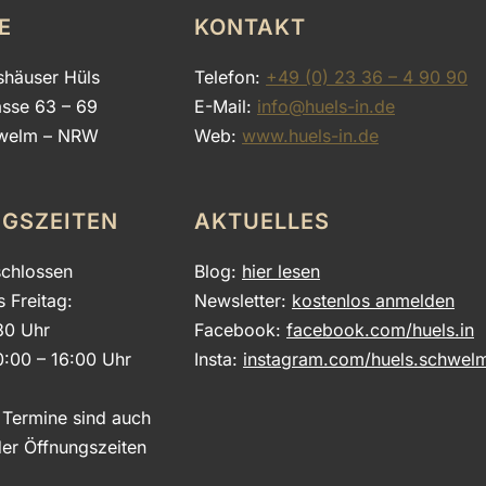
E
KONTAKT
shäuser Hüls
Telefon:
+49 (0) 23 36 – 4 90 90
asse 63 – 69
E-Mail:
info@huels-in.de
welm – NRW
Web:
www.huels-in.de
GSZEITEN
AKTUELLES
chlossen
Blog:
hier lesen
s Freitag:
Newsletter:
kostenlos anmelden
30 Uhr
Facebook:
facebook.com/huels.in
0:00 – 16:00 Uhr
Insta:
instagram.com/huels.schwel
e Termine sind auch
er Öffnungszeiten