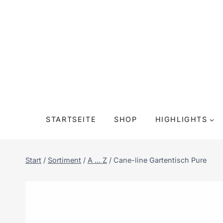
Zum
Inhalt
springen
STARTSEITE
SHOP
HIGHLIGHTS
Start
/
Sortiment
/
A … Z
/
Cane-line Gartentisch Pure