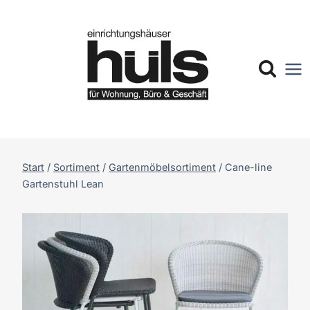
Zum
Inhalt
springen
Start
/
Sortiment
/
Gartenmöbelsortiment
/
Cane-line
Gartenstuhl Lean