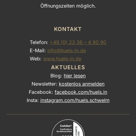
Öffnungszeiten möglich.
KONTAKT
Telefon:
+49 (0) 23 36 – 4 90 90
E-Mail:
info@huels-in.de
Web:
www.huels-in.de
AKTUELLES
Blog:
hier lesen
Newsletter:
kostenlos anmelden
Facebook:
facebook.com/huels.in
Insta:
instagram.com/huels.schwelm