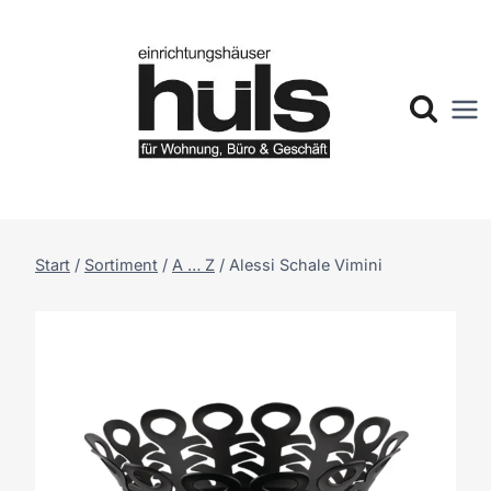
Zum
Inhalt
springen
Start
/
Sortiment
/
A … Z
/
Alessi Schale Vimini