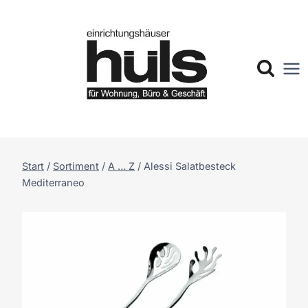
Zum
Inhalt
springen
Start
/
Sortiment
/
A … Z
/
Alessi Salatbesteck
Mediterraneo