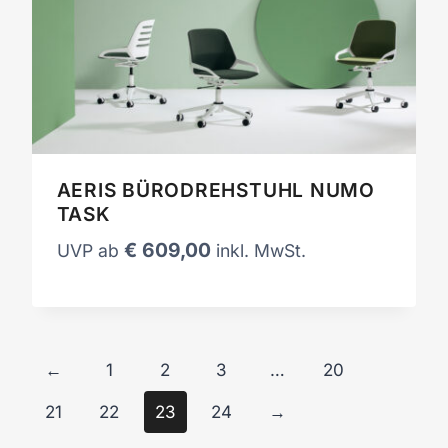
AERIS BÜRODREHSTUHL NUMO
TASK
€
609,00
UVP ab
inkl. MwSt.
←
1
2
3
…
20
21
22
23
24
→