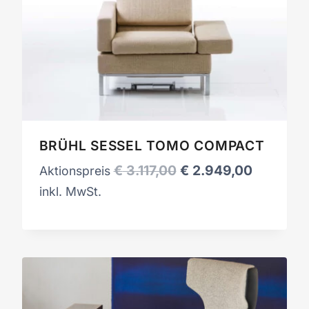
BRÜHL SESSEL TOMO COMPACT
Ursprünglicher
Aktueller
€
3.117,00
€
2.949,00
Aktionspreis
Preis
Preis
inkl. MwSt.
war:
ist:
€ 3.117,00
€ 2.949,0