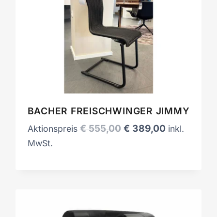
BACHER FREISCHWINGER JIMMY
Ursprünglicher
Aktueller
€
555,00
€
389,00
Aktionspreis
inkl.
Preis
Preis
MwSt.
war:
ist:
€ 555,00
€ 389,00.