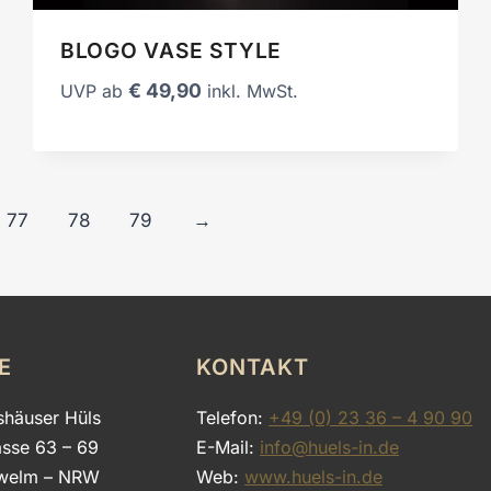
BLOGO VASE STYLE
€
49,90
UVP ab
inkl. MwSt.
77
78
79
→
E
KONTAKT
shäuser Hüls
Telefon:
+49 (0) 23 36 – 4 90 90
asse 63 – 69
E-Mail:
info@huels-in.de
welm – NRW
Web:
www.huels-in.de