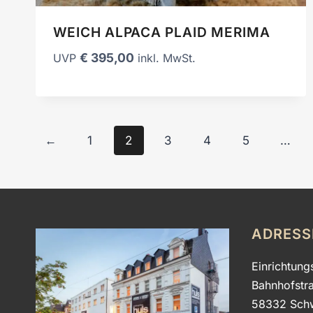
WEICH ALPACA PLAID MERIMA
€
395,00
UVP
inkl. MwSt.
←
1
2
3
4
5
…
ADRESS
Einrichtung
Bahnhofstr
58332 Sch