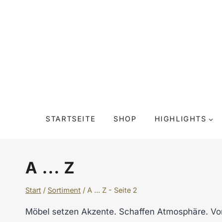
Zum
Inhalt
springen
STARTSEITE
SHOP
HIGHLIGHTS
A ... Z
Start
/
Sortiment
/
A ... Z
- Seite 2
Möbel setzen Akzente. Schaffen Atmosphäre. Vor a